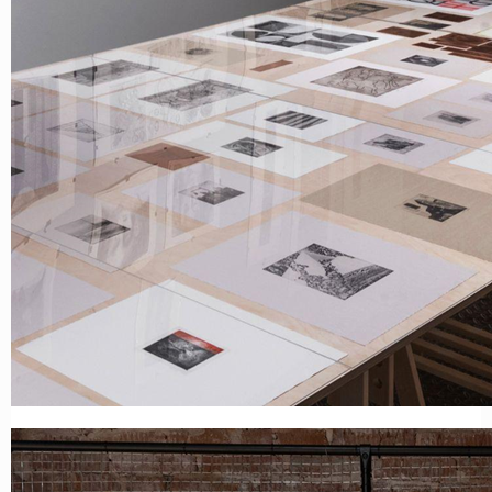
ИП КАЗАДАЕВ ИВАН СЕРГЕЕВИЧ ИНН 781304752519
ПОЛИТИКА КОНФИДЕНЦИАЛЬНОСТИ
ОФЕРТА
META PLATFORMS INC. ПРИЗНАНА
ЭКСТРЕМИСТСКОЙ ОРГАНИЗАЦИЕЙ НА
ТЕРРИТОРИИ РФ