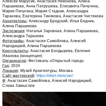
Алексей Марусик, Анастасия Никонова, Алина
Паршикова, Анна Патрушева, Елизавета Пичугина,
Мария Пичугина, Мария Стадник, Александра
Таранова, Екатерина Тинякова, Анастасия Чистякова
Архитекторы
: Александр Бродский, Илья Бедник,
Алина Паршикова
Экспозиция
: Наталья Заровная, Алина Паршикова,
Александра Таранова
Фотографы
: Анастасия Самойлова, Алексей
Народицкий, Алина Паршикова
Консультанты
: Анастасия Болдырева, Евгения
Иванова (концепция)
Организатор
: Фестиваль «Открытый город»
Год
: 2024
Локация
: Музей Архитектуры, Москва
Сайт мастерской
:
https://ofort.moscow/
Ф
: Анастасия Самойлова, Алексей Народицкий,
Слава Замыслов