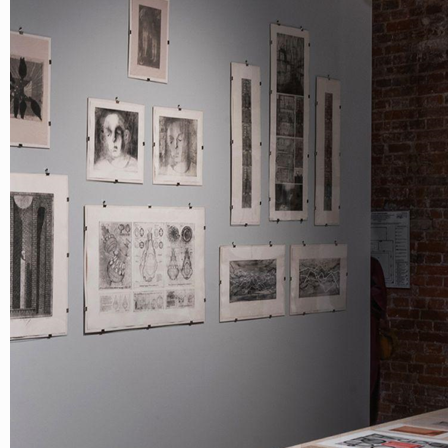
О НАС
СОБЫТИЯ
ОФЛАЙН
МАГАЗИН
ОНЛАЙН
ПОДДЕРЖАТЬ ПРОЕКТ
INST /
MAIL /
TG
МЕДИА-КИТ