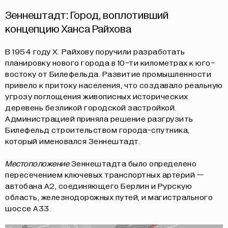
Зеннештадт: Город, воплотивший
концепцию Ханса Райхова
В 1954 году Х. Райхову поручили разработать
планировку нового города в 10-ти километрах к юго-
востоку от Билефельда. Развитие промышленности
привело к притоку населения, что создавало реальную
угрозу поглощения живописных исторических
деревень безликой городской застройкой.
Администрацией приняла решение разгрузить
Билефельд строительством города-спутника,
который именовался Зеннештадт.
Местоположение
Зеннештадта было определено
пересечением ключевых транспортных артерий —
автобана А2, соединяющего Берлин и Рурскую
область, железнодорожных путей, и магистрального
шоссе А33.