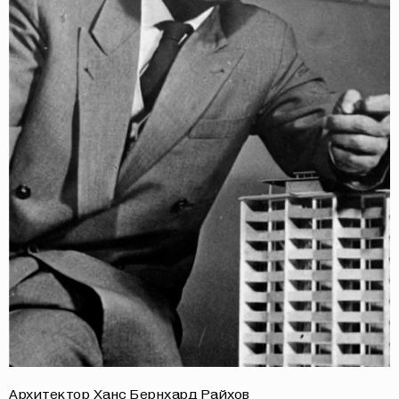
Архитектор Ханс Бернхард Райхов