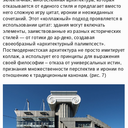
отказывается от единого стиля и предлагает вместо
него сложную игру цитат, иронии и неожиданных
сочетаний. Этот «коллажный» подход проявляется в
использовании цитат: здания могут включать
элементы, заимствованные из разных исторических
стилей — от готики до ар-деко, создавая
О НАС
СОБЫТИЯ
своеобразный «архитектурный палимпсест».
ОФЛАЙН
МАГАЗИН
Постмодернистская архитектура не просто имитирует
ОНЛАЙН
ПОДДЕРЖАТЬ ПРОЕКТ
коллаж, а использует его принципы для выражения
INST /
MAIL /
TG
МЕДИА-КИТ
своей философии – отказа от универсальных истин,
признания множественности перспектив и иронии по
отношению к традиционным канонам. (рис. 7)
ИП КАЗАДАЕВ ИВАН СЕРГЕЕВИЧ ИНН 781304752519
ПОЛИТИКА КОНФИДЕНЦИАЛЬНОСТИ
ОФЕРТА
META PLATFORMS INC. ПРИЗНАНА
ЭКСТРЕМИСТСКОЙ ОРГАНИЗАЦИЕЙ НА
ТЕРРИТОРИИ РФ