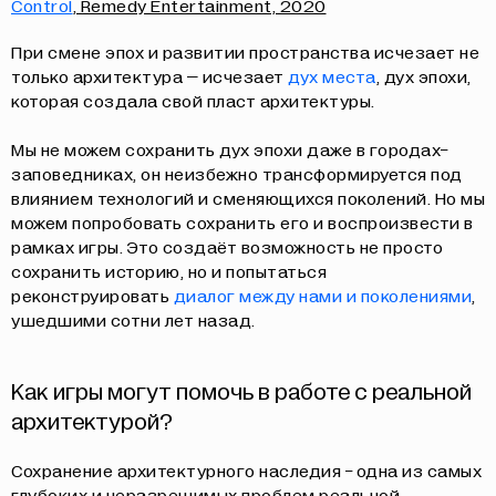
Control
, Remedy Entertainment, 2020
При смене эпох и развитии пространства исчезает не
ИП КАЗАДАЕВ ИВАН СЕРГЕЕВИЧ ИНН 781304752519
только архитектура – исчезает
дух места
, дух эпохи,
ПОЛИТИКА КОНФИДЕНЦИАЛЬНОСТИ
ОФЕРТА
которая создала свой пласт архитектуры.
META PLATFORMS INC. ПРИЗНАНА
ЭКСТРЕМИСТСКОЙ ОРГАНИЗАЦИЕЙ НА
ТЕРРИТОРИИ РФ
Мы не можем сохранить дух эпохи даже в городах-
заповедниках, он неизбежно трансформируется под
влиянием технологий и сменяющихся поколений. Но мы
можем попробовать сохранить его и воспроизвести в
рамках игры. Это создаёт возможность не просто
сохранить историю, но и попытаться
реконструировать
диалог между нами и поколениями
,
ушедшими сотни лет назад.
Как игры могут помочь в работе с реальной
архитектурой?
Сохранение архитектурного наследия - одна из самых
глубоких и неразрешимых проблем реальной