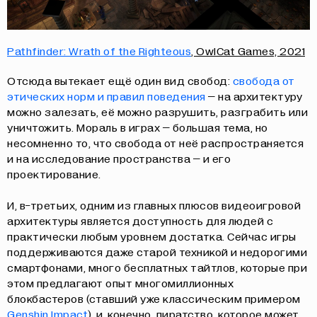
Pathfinder: Wrath of the Righteous
, OwlCat Games, 2021
Отсюда вытекает ещё один вид свобод:
свобода от
этических норм и правил поведения
– на архитектуру
можно залезать, её можно разрушить, разграбить или
уничтожить. Мораль в играх – большая тема, но
несомненно то, что свобода от неё распространяется
и на исследование пространства – и его
проектирование.
И, в-третьих, одним из главных плюсов видеоигровой
архитектуры является доступность для людей с
практически любым уровнем достатка. Сейчас игры
поддерживаются даже старой техникой и недорогими
смартфонами, много бесплатных тайтлов, которые при
этом предлагают опыт многомиллионных
блокбастеров (ставший уже классическим примером
Genshin Impact
), и, конечно, пиратство, которое может