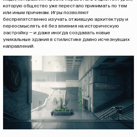
которую общество уже перестало принимать по тем
или иным причинам. Игры позволяют
беспрепятственно изучать отжившую архитектуру и
переосмыслять её без влияния на историческую
застройку – и даже иногда создавать новые
уникальные здания в стилистике
давно исчезнувших
направлений
.
О НАС
СОБЫТИЯ
ОФЛАЙН
МАГАЗИН
ОНЛАЙН
ПОДДЕРЖАТЬ ПРОЕКТ
INST /
MAIL /
TG
МЕДИА-КИТ