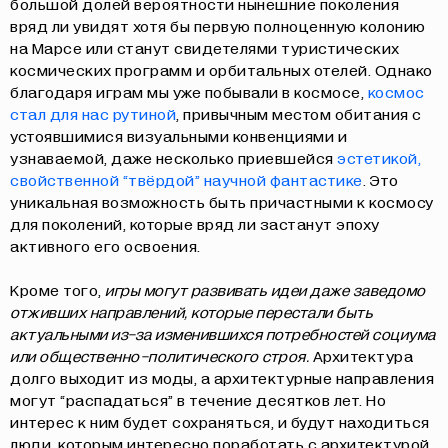
большой долей вероятности нынешние поколения
вряд ли увидят хотя бы первую полноценную колонию
на Марсе или станут свидетелями туристических
космических программ и орбитальных отелей. Однако
благодаря играм мы уже побывали в космосе,
космос
стал для нас рутиной
, привычным местом обитания с
устоявшимися визуальными конвенциями и
узнаваемой, даже несколько приевшейся
эстетикой,
свойственной “твёрдой” научной фантастике
. Это
уникальная возможность быть причастными к космосу
для поколений, которые вряд ли застанут эпоху
активного его освоения.
Кроме того,
игры могут развивать идеи даже заведомо
отживших направлений, которые перестали быть
актуальными из-за изменившихся потребностей социума
или общественно-политического строя.
Архитектура
долго выходит из моды, а архитектурные направления
могут “распадаться” в течение десятков лет. Но
интерес к ним будет сохраняться, и будут находиться
люди, которым интересно поработать с архитектурой,