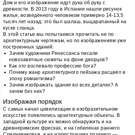
Дом и его изображение идут рука об руку с
древности. В 2013 году в Испании нашли рисунок
жилья, возведённого человеком примерно 14-13,5
тысяч лет назад: это был шалаш, выцарапанный на
куске сланца.
В этой статье мы попытаемся прочитать не по
архитектурным чертежам, но по изображениям уже
построенных зданий:
Зачем художники Ренессанса писали
новозаветные сюжеты на фоне дворцов?
Как это воспевало профессию бога?
Почему жанр архитектурного пейзажа расцвёл в
эпоху романтизма?
Зачем изображать здания во всех деталях? А
зачем без них?
Изображая порядок
С самых начал цивилизации в изобразительном
искусстве появлялись архитектурные объекты. В
западной культуре их можно обнаружить и на
древнеримских фресках, и на гобеленах раннего
Средневековья, и на иллюстрациях позднего —