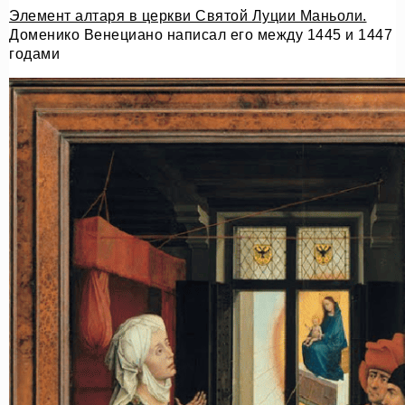
Элемент алтаря в церкви Святой Луции Маньоли.
Доменико Венециано написал его между 1445 и 1447
годами