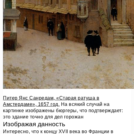
Питер Янс Санредам, «Старая ратуша в
Амстердаме», 1657 год.
На всякий случай на
картинке изображены бюргеры, что подтверждает:
это здание точно для дел горожан
Изображая данность
Интересно, что к концу XVII века во Франции в