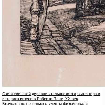
Скетч сиенской деревни итальянского архитектора и
историка искусств Роберто Пане, XX век
Безусловно, не только студенты фиксировали