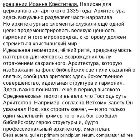
крещении Иоанна Крестителя.
Написан для
церковного алтаря около 1335 года. Архитектура
здесь визуально разделяет части нарратива
Но архитектурные элементы служили ещё одной
цели: продемонстрировать великую ценность
гармонии и того миропорядка, к которому должен
стремиться христианский мир.
Идеальная геометрия, чёткий ритм, предсказумость
паттернов для человека Возрождения были
отражением сакрального. Архитектура, которую
изображали на фоне библейских сцен или сказаний о
святых, сообщала зрителю: здесь божественное
совершенство, идеальная структура и гармония.
Здесь важно понимать: ещё в период высокого
Средневековья теологи вывели, что Господь суть
Архитектор. Например, согласно Ветхому Завету Он
указывал Ною, как строить ковчег, — и это только
один маленький пример того, как бог сообщал
библейскому герою структуры и, будто
профессиональный архитектор, имел план.
Deus autem, qui est primum principium rerum, comparatur ad res