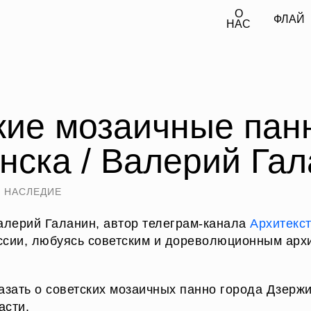
О
О
ОФЛАЙН
ОНЛАЙН
ОФЛАЙН
ОНЛАЙН
НАС
НАС
кие мозаичные пан
нска / Валерий Га
 НАСЛЕДИЕ
алерий Галанин, автор телеграм-канала
Архитекс
ссии, любуясь советским и дореволюционным арх
азать о советских мозаичных панно города Дзержи
асти.