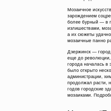
Мозаичное искусст
зарождением соцреа
более бурный — в 
излишествами, моз
а их сюжеты удачн
мозаичные панно ра
Дзержинск — город
еще до революции,
города началась в 
было открыто неск
администрации, хим
продолжал расти, н
годов городские з
мозаиками. Подробн