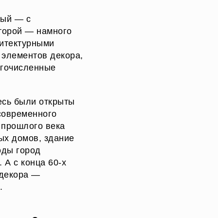
вый — с
Второй — намного
хитектурными
 элементов декора,
огочисленные
есь были открыты
современного
 прошлого века
ых домов, здание
оды город
 А с конца 60-х
 декора —
.