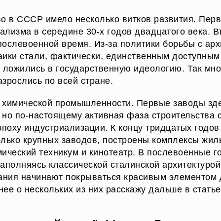
во в СССР имело несколько витков развития. Пер
лизма в середине 30-х годов двадцатого века. 
послевоенной время. Из-за политики борьбы с ар
аики стали, фактически, единственным доступным
о ложились в государственную идеологию. Так мн
зрослись по всей стране.
 химической промышленности. Первые заводы зд
 но по-настоящему активная фаза строительства 
эпоху индустриализации. К концу тридцатых годов
олько крупных заводов, построены комплексы жил
ический техникум и кинотеатр. В послевоенные г
аполняясь классической сталинской архитектурой.
дания начинают покрываться красивым элементом
ее о нескольких из них расскажу дальше в статье