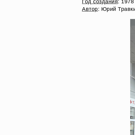
Год создания
: 1978
Автор
: Юрий Травк