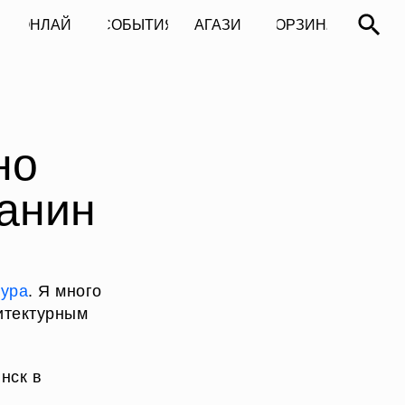
СОБЫТИЯ
МАГАЗИН
КОРЗИНА
СОБЫТИЯ
МАГАЗИН
КОРЗИНА
но
ланин
тура
. Я много
итектурным
нск в