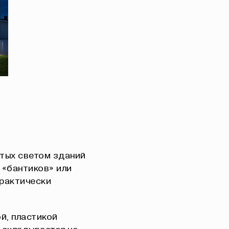
итых светом зданий
 «бантиков» или
практически
й, пластикой