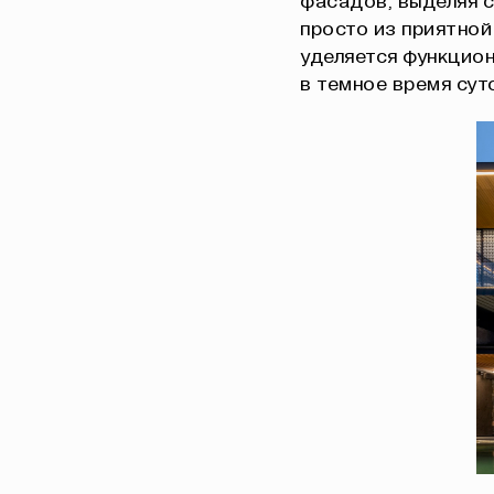
фасадов, выделяя с
просто из приятной
уделяется функцио
в темное время суто