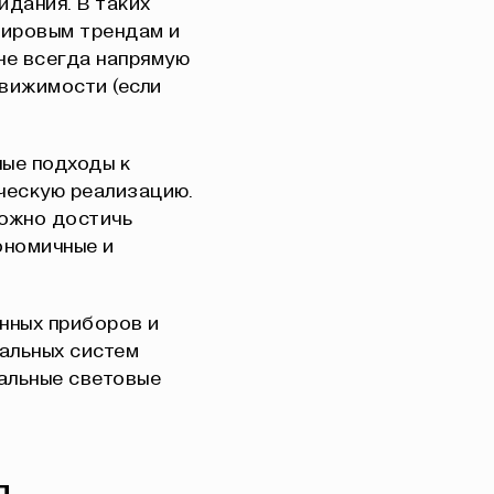
идания. В таких
мировым трендам и
не всегда напрямую
движимости (если
ые подходы к
ческую реализацию.
можно достичь
ономичные и
нных приборов и
нальных систем
альные световые