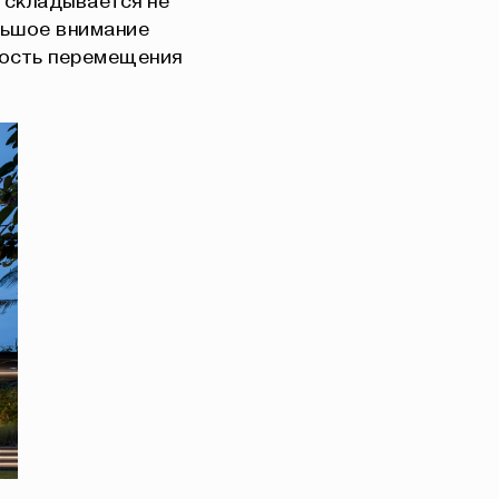
 складывается не
льшое внимание
ость перемещения