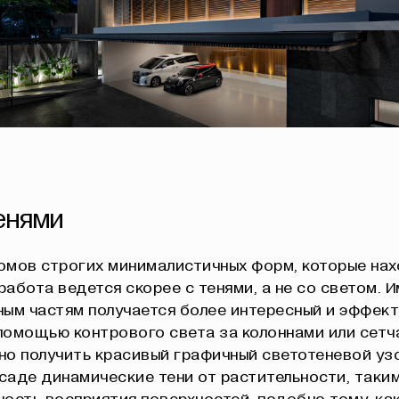
тенями
омов строгих минималистичных форм, которые нах
 работа ведется скорее с тенями, а не со светом. 
ым частям получается более интересный и эффек
 помощью контрового света за колоннами или сет
о получить красивый графичный светотеневой уз
саде динамические тени от растительности, таки