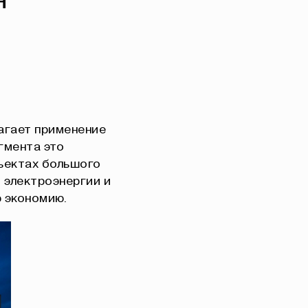
я
агает применение
гмента это
бъектах большого
 электроэнергии и
 экономию.