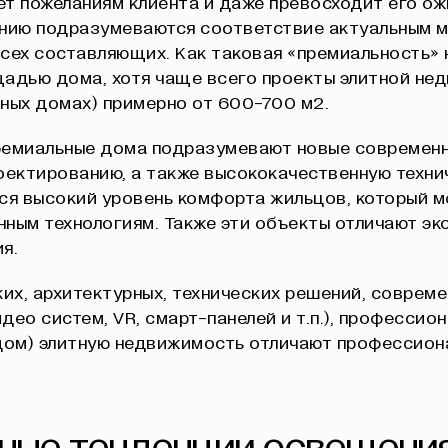
т пожеланиям клиента и даже превосходит его ож
анию подразумеваются соответствие актуальным 
сех составляющих. Как таковая «премиальность» 
адью дома, хотя чаще всего проекты элитной не
ных домах) примерно от 600-700 м2.
ремиальные дома подразумевают новые современн
оектированию, а также высококачественную техни
тся высокий уровень комфорта жильцов, который 
ным технологиям. Также эти объекты отличают эк
я.
х, архитектурных, технических решений, совреме
део систем, VR, смарт-панелей и т.п.), профессио
 дом) элитную недвижимость отличают профессион