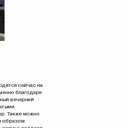
одятся сейчас на
Именно благодаря
тный вечерний
чатыми
ор. Также можно
м образом