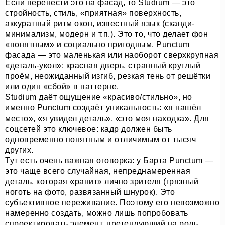
Если перенести это на фасад, то Studium — это
стройность, стиль, «приятная» поверхность,
аккуратный ритм окон, известный язык (сканди-
минимализм, модерн и т.п.). Это то, что делает фон
«понятным» и социально пригодным. Punctum
фасада — это маленькая или наоборот сверхкрупная
«деталь-укол»: красная дверь, странный круглый
проём, неожиданный изгиб, резкая тень от решётки
или один «сбой» в паттерне.
Studium даёт ощущение «красиво/стильно», но
именно Punctum создаёт уникальность: «я нашёл
место», «я увидел деталь», «это моя находка». Для
соцсетей это ключевое: кадр должен быть
одновременно понятным и отличимым от тысяч
других.
Тут есть очень важная оговорка: у Барта Punctum —
это чаще всего случайная, непреднамеренная
деталь, которая «ранит» лично зрителя (грязный
ноготь на фото, развязанный шнурок). Это
субъективное переживание. Поэтому его невозможно
намеренно создать, можно лишь попробовать
спроектировать элемент, претендующий на роль