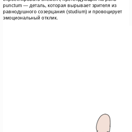
punctum — деталь, которая вырывает зрителя из
равнодушного созерцания (studium) и провоцирует
эмоциональный отклик.
О НАС
СОБЫТИЯ
ОФЛАЙН
МАГАЗИН
ОНЛАЙН
ПОДДЕРЖАТЬ ПРОЕКТ
INST /
MAIL /
TG
МЕДИА-КИТ
ИП КАЗАДАЕВ ИВАН СЕРГЕЕВИЧ ИНН 781304752519
ПОЛИТИКА КОНФИДЕНЦИАЛЬНОСТИ
ОФЕРТА
META PLATFORMS INC. ПРИЗНАНА
ЭКСТРЕМИСТСКОЙ ОРГАНИЗАЦИЕЙ НА
ТЕРРИТОРИИ РФ