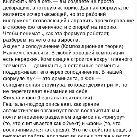
выложить его в сеть — вы создаете не просто
декорацию, а готовую историю. Данная формула не
является исчерпывающей, но это рабочий
инструмент, позволяющий направить проектирование
в сторону фотогеничности с опорой на теорию.
Чтобы понимать, как эта формула работает,
разберем, из чего она выросла.
Акцент и соподчинение (Композиционная теория)
Начнем с классики. В любой хорошей композиции
есть иерархия. Композиция строится вокруг главного
элемента — доминанты, а остальные элементы
поддерживают его через соподчинение. В нашей
формуле Хук — это доминанта, а Фон —
соподчиненная структура, которая держит ритм, но
не перетягивает внимание на себя.
Фигура и фон (Гештальт-психология)
Гештальт-подход описывает, как зрение
автоматически организует поле восприятия: мы
почти мгновенно разделяем видимое на «фигуру»
(то, что считывается как объект) и «фон» (то, что
воспринимается как среда). Это не свойство вещи, а
результат работы восприятия: один и тот же участок