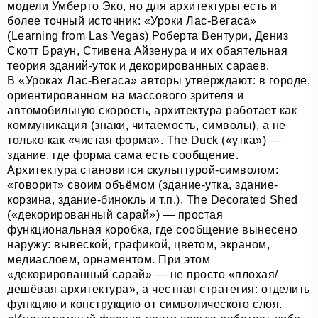
модели Умберто Эко, но для архитектуры есть и
более точный источник: «Уроки Лас-Вегаса»
(Learning from Las Vegas) Роберта Вентури, Дениз
Скотт Браун, Стивена Айзенура и их обаятельная
теория зданий-уток и декорированных сараев.
В «Уроках Лас-Вегаса» авторы утверждают: в городе,
ориентированном на массового зрителя и
автомобильную скорость, архитектура работает как
коммуникация (знаки, читаемость, символы), а не
только как «чистая форма». The Duck («утка») —
здание, где форма сама есть сообщение.
Архитектура становится скульптурой-символом:
«говорит» своим объёмом (здание-утка, здание-
корзина, здание-бинокль и т.п.). The Decorated Shed
(«декорированный сарай») — простая
функциональная коробка, где сообщение вынесено
наружу: вывеской, графикой, цветом, экраном,
медиаслоем, орнаментом. При этом
«декорированный сарай» — не просто «плохая/
дешёвая архитектура», а честная стратегия: отделить
функцию и конструкцию от символического слоя.