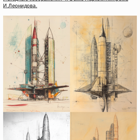
И.Леонидова.
О НАС
СОБЫТИЯ
ОФЛАЙН
МАГАЗИН
ОНЛАЙН
ПОДДЕРЖАТЬ ПРОЕКТ
INST /
MAIL /
TG
МЕДИА-КИТ
ИП КАЗАДАЕВ ИВАН СЕРГЕЕВИЧ ИНН 781304752519
ПОЛИТИКА КОНФИДЕНЦИАЛЬНОСТИ
ОФЕРТА
META PLATFORMS INC. ПРИЗНАНА
ЭКСТРЕМИСТСКОЙ ОРГАНИЗАЦИЕЙ НА
ТЕРРИТОРИИ РФ