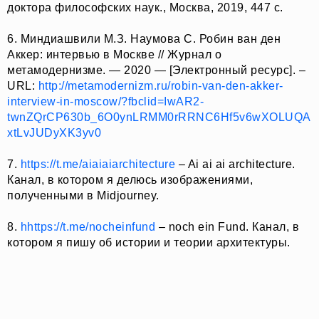
доктора философских наук., Москва, 2019, 447 с.
6. Миндиашвили М.З. Наумова С. Робин ван ден
Аккер: интервью в Москве // Журнал о
метамодернизме. — 2020 — [Электронный ресурс]. –
URL:
http://metamodernizm.ru/robin-van-den-akker-
interview-in-moscow/?fbclid=IwAR2-
twnZQrCP630b_6O0ynLRMM0rRRNC6Hf5v6wXOLUQA
xtLvJUDyXK3yv0
7.
https://t.me/aiaiaiarchitecture
– Ai ai ai architecture.
Канал, в котором я делюсь изображениями,
полученными в Midjourney.
8.
hhttps://t.me/nocheinfund
– noch ein Fund. Канал, в
котором я пишу об истории и теории архитектуры.