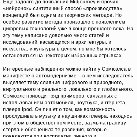
Еще задолго до появления Midjourney и прочих
«нейронок» синтетичный способ «производства»
концепций был одним из творческих методов. Но
особое развитие метода произошло с появлением
цифровых технологий уже в конце прошлого века. На
эту тему написано довольно много статей и
исследований, касающихся и архитектуры, и
искусства, и культуры в целом, но мне бы хотелось
остановиться на некоторых избранных отрывках.
Интересные наблюдения можно найти у Сэмюэлса в
манифесте о автомодернизме – в нем исследователь
выделяет тему слияния цифрового и природного,
виртуального и реального, локального и глобального.
Сэмюэлс приводит ряд примеров, связанных с
использованием автомобиля, ноутбука, интернета,
плеера ipod. Он пишет о том, как возможность
прослушивать музыку в наушниках плеера, находясь
при этом в общественном месте, размыла границу,
стерла и обесценила те различия, которые
появляются при восприятии личного и