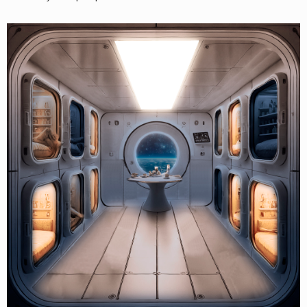
О НАС
СОБЫТИЯ
ОФЛАЙН
МАГАЗИН
ОНЛАЙН
ПОДДЕРЖАТЬ ПРОЕКТ
INST /
MAIL /
TG
МЕДИА-КИТ
ИП КАЗАДАЕВ ИВАН СЕРГЕЕВИЧ ИНН 781304752519
ПОЛИТИКА КОНФИДЕНЦИАЛЬНОСТИ
ОФЕРТА
META PLATFORMS INC. ПРИЗНАНА
ЭКСТРЕМИСТСКОЙ ОРГАНИЗАЦИЕЙ НА
ТЕРРИТОРИИ РФ