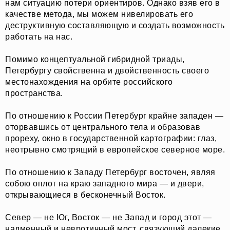
нам ситуацию потери ориентиров. Однако взяв его в
качестве метода, мы можем нивелировать его
деструктивную составляющую и создать возможность
работать на нас.
Помимо концептуальной гибридной триады,
Петербургу свойственна и двойственность своего
О НАС
СОБЫТИЯ
местонахождения на орбите российского
ОФЛАЙН
МАГАЗИН
пространства.
ОНЛАЙН
ПОДДЕРЖАТЬ ПРОЕКТ
INST /
MAIL /
TG
МЕДИА-КИТ
По отношению к России Петербург крайне западен —
оторвавшись от центрального тела и образовав
прореху, окно в государственной картографии: глаз,
неотрывно смотрящий в европейское северное море.
ИП КАЗАДАЕВ ИВАН СЕРГЕЕВИЧ ИНН 781304752519
ПОЛИТИКА КОНФИДЕНЦИАЛЬНОСТИ
По отношению к Западу Петербург восточен, являя
ОФЕРТА
собою оплот на краю западного мира — и двери,
META PLATFORMS INC. ПРИЗНАНА
ЭКСТРЕМИСТСКОЙ ОРГАНИЗАЦИЕЙ НА
открывающиеся в бесконечный Восток.
ТЕРРИТОРИИ РФ
Север — не Юг, Восток — не Запад и город этот —
надменный и невротичный мост, связующий далекие