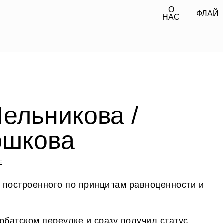
О
О
ОФЛАЙН
ОНЛАЙН
ОФЛАЙН
ОНЛАЙН
НАС
НАС
ельникова /
ршкова
Е
 построенного по принципам равноценности и
рбатском переулке и сразу получил статус