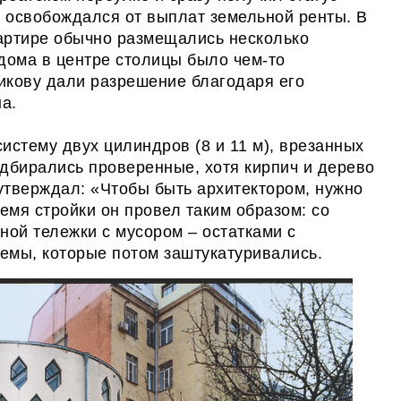
т, освобождался от выплат земельной ренты. В
вартире обычно размещались несколько
 дома в центре столицы было чем-то
икову дали разрешение благодаря его
а.
истему двух цилиндров (8 и 11 м), врезанных
одбирались проверенные, хотя кирпич и дерево
 утверждал: «Чтобы быть архитектором, нужно
мя стройки он провел таким образом: со
ной тележки с мусором – остатками с
емы, которые потом заштукатуривались.