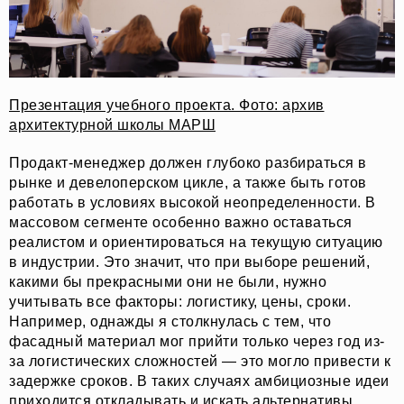
ОФЛАЙН
МАГАЗИН
ОНЛАЙН
ПОДДЕРЖАТЬ ПРОЕКТ
INST /
MAIL /
TG
МЕДИА-КИТ
Презентация учебного проекта. Фото: архив
архитектурной школы МАРШ
ИП КАЗАДАЕВ ИВАН СЕРГЕЕВИЧ ИНН 781304752519
ПОЛИТИКА КОНФИДЕНЦИАЛЬНОСТИ
Продакт-менеджер должен глубоко разбираться в
ОФЕРТА
рынке и девелоперском цикле, а также быть готов
META PLATFORMS INC. ПРИЗНАНА
ЭКСТРЕМИСТСКОЙ ОРГАНИЗАЦИЕЙ НА
работать в условиях высокой неопределенности. В
ТЕРРИТОРИИ РФ
массовом сегменте особенно важно оставаться
реалистом и ориентироваться на текущую ситуацию
в индустрии. Это значит, что при выборе решений,
какими бы прекрасными они не были, нужно
учитывать все факторы: логистику, цены, сроки.
Например, однажды я столкнулась с тем, что
фасадный материал мог прийти только через год из-
за логистических сложностей — это могло привести к
задержке сроков. В таких случаях амбициозные идеи
приходится откладывать и искать альтернативы.