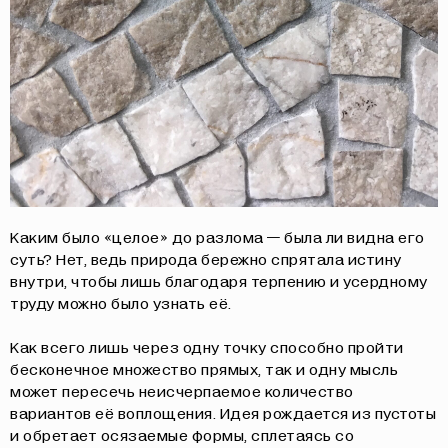
О НАС
СОБЫТИЯ
ОФЛАЙН
МАГАЗИН
ОНЛАЙН
ПОДДЕРЖАТЬ ПРОЕКТ
INST /
MAIL /
TG
МЕДИА-КИТ
Каким было «целое» до разлома — была ли видна его
ИП КАЗАДАЕВ ИВАН СЕРГЕЕВИЧ ИНН 781304752519
суть? Нет, ведь природа бережно спрятала истину
ПОЛИТИКА КОНФИДЕНЦИАЛЬНОСТИ
ОФЕРТА
внутри, чтобы лишь благодаря терпению и усердному
META PLATFORMS INC. ПРИЗНАНА
труду можно было узнать её.
ЭКСТРЕМИСТСКОЙ ОРГАНИЗАЦИЕЙ НА
ТЕРРИТОРИИ РФ
Как всего лишь через одну точку способно пройти
бесконечное множество прямых, так и одну мысль
может пересечь неисчерпаемое количество
вариантов её воплощения. Идея рождается из пустоты
и обретает осязаемые формы, сплетаясь со