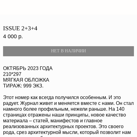
ISSUE 2+3+4
4 000
р.
НЕТ В НАЛИЧИИ
ОКТЯБРЬ 2023 ГОДА
210*297
МЯГКАЯ ОБЛОЖКА
ТИРАЖ: 999 ЭКЗ.
О НАС
СОБЫТИЯ
ОФЛАЙН
МАГАЗИН
Этот номер как всегда получился особенным. И это
ОНЛАЙН
ПОДДЕРЖАТЬ ПРОЕКТ
радует. Журнал живет и меняется вместе с нами. Он стал
MAIL /
TG
МЕДИА-КИТ
намного более профильным, нежели раньше. На 140
страницах отражены наши принципы, новое качество
материала – статей, манифестов и главное
реализованных архитектурных проектов. Это своего
рода, срез архитектурной мысли, который позволит нам
ИП КАЗАДАЕВ ИВАН СЕРГЕЕВИЧ ИНН 781304752519