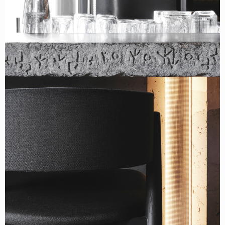
О НАС
СОБЫТИЯ
ОФЛАЙН
МАГАЗИН
ОНЛАЙН
ПОДДЕРЖАТЬ ПРОЕКТ
INST /
MAIL /
TG
МЕДИА-КИТ
ИП КАЗАДАЕВ ИВАН СЕРГЕЕВИЧ ИНН 781304752519
ПОЛИТИКА КОНФИДЕНЦИАЛЬНОСТИ
ОФЕРТА
META PLATFORMS INC. ПРИЗНАНА
ЭКСТРЕМИСТСКОЙ ОРГАНИЗАЦИЕЙ НА
ТЕРРИТОРИИ РФ