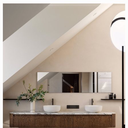
О НАС
СОБЫТИЯ
ОФЛАЙН
МАГАЗИН
ОНЛАЙН
ПОДДЕРЖАТЬ ПРОЕКТ
INST /
MAIL /
TG
МЕДИА-КИТ
ИП КАЗАДАЕВ ИВАН СЕРГЕЕВИЧ ИНН 781304752519
ПОЛИТИКА КОНФИДЕНЦИАЛЬНОСТИ
ОФЕРТА
META PLATFORMS INC. ПРИЗНАНА
ЭКСТРЕМИСТСКОЙ ОРГАНИЗАЦИЕЙ НА
ТЕРРИТОРИИ РФ