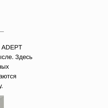
т ADEPT
сле. Здесь
ных
ваются
.