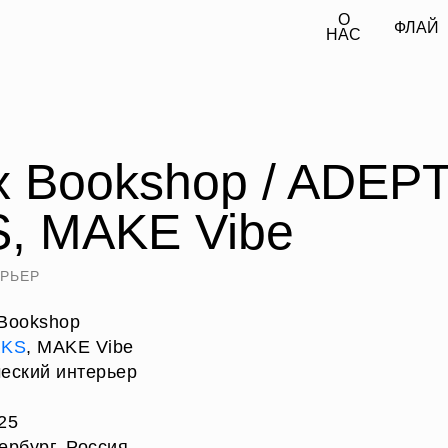
О
О
ОФЛАЙН
ОНЛАЙН
ОФЛАЙН
ОНЛАЙН
НАС
НАС
x Bookshop / ADEP
, MAKE Vibe
РЬЕР
 Bookshop
RKS
, MAKE Vibe
ческий интерьер
25
ербург, Россия