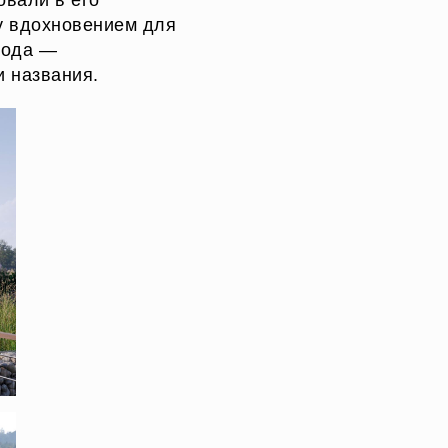
овали в его
му вдохновением для
рода —
и названия.