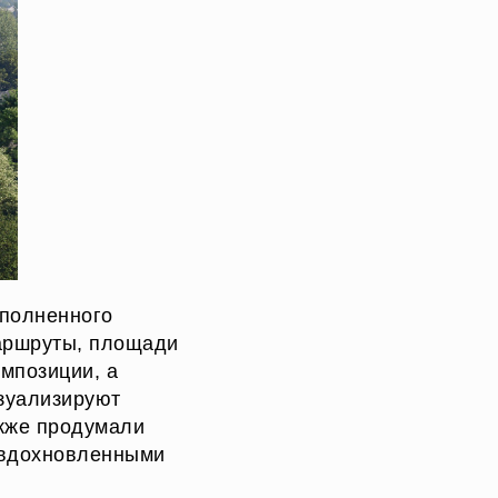
аполненного
маршруты, площади
мпозиции, а
зуализируют
акже продумали
, вдохновленными