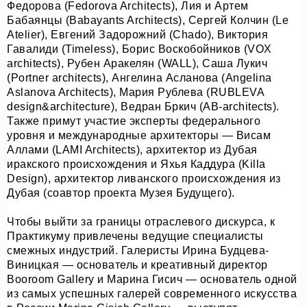
Федорова (Fedorova Architects), Лия и Артем
ИП КАЗАДАЕВ ИВАН СЕРГЕЕВИЧ ИНН 781304752519
ПОЛИТИКА КОНФИДЕНЦИАЛЬНОСТИ
Бабаянцы (Babayants Architects), Сергей Колчин (Le
ОФЕРТА
Atelier), Евгений Задорожний (Chado), Виктория
META PLATFORMS INC. ПРИЗНАНА
Гавалиди (Timeless), Борис Воскобойников (VOX
ЭКСТРЕМИСТСКОЙ ОРГАНИЗАЦИЕЙ НА
ТЕРРИТОРИИ РФ
architects), Рубен Аракелян (WALL), Саша Лукич
(Portner architects), Ангелина Асланова (Angelina
Aslanova Architects), Мария Рублева (RUBLEVA
design&architecture), Ведран Бркич (AB-architects).
Также примут участие эксперты федерального
уровня и международные архитекторы — Висам
Аллами (LAMI Architects), архитектор из Дубая
иракского происхождения и Яхья Каддура (Killa
Design), архитектор ливанского происхождения из
Дубая (соавтор проекта Музея Будущего).
Чтобы выйти за границы отраслевого дискурса, к
Практикуму привлечены ведущие специалисты
смежных индустрий. Галеристы Ирина Будцева-
Виницкая — основатель и креативный директор
Booroom Gallery и Марина Гисич — основатель одной
из самых успешных галерей современного искусства