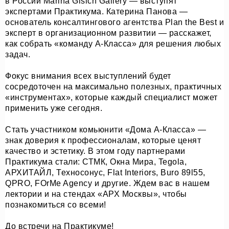
в России Marina Gisich Gallery — выступят
экспертами Практикума. Катерина Панова —
основатель консалтингового агентства Plan the Best и
эксперт в организационном развитии — расскажет,
как собрать «команду A-Класса» для решения любых
задач.
Фокус внимания всех выступлений будет
сосредоточен на максимально полезных, практичных
«инструментах», которые каждый специалист может
применить уже сегодня.
Стать участником комьюнити «Дома А-Класса» —
знак доверия к профессионалам, которые ценят
качество и эстетику. В этом году партнерами
Практикума стали: СТМК, Окна Мира, Tegola,
АРХИТАЙЛ, Техносонус, Flat Interiors, Buro 89l55,
QPRO, FOrMe Agency и другие. Ждем вас в нашем
лектории и на стендах «АРХ Москвы», чтобы
познакомиться со всеми!
До встречи на Практикуме!