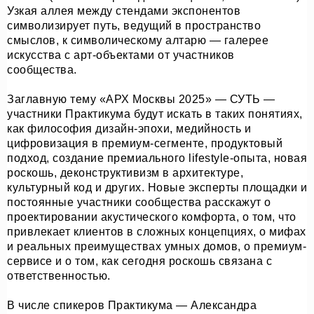
Узкая аллея между стендами экспонентов
символизирует путь, ведущий в пространство
смыслов, к символическому алтарю — галерее
искусства с арт-объектами от участников
сообщества.
Заглавную тему «АРХ Москвы 2025» — СУТЬ —
участники Практикума будут искать в таких понятиях,
как философия дизайн-эпохи, медийность и
цифровизация в премиум-сегменте, продуктовый
подход, создание премиального lifestyle-опыта, новая
роскошь, деконструктивизм в архитектуре,
культурный код и других. Новые эксперты площадки и
постоянные участники сообщества расскажут о
О НАС
СОБЫТИЯ
проектировании акустического комфорта, о том, что
ОФЛАЙН
МАГАЗИН
привлекает клиентов в сложных концепциях, о мифах
ОНЛАЙН
ПОДДЕРЖАТЬ ПРОЕКТ
и реальных преимуществах умных домов, о премиум-
INST /
MAIL /
TG
МЕДИА-КИТ
сервисе и о том, как сегодня роскошь связана с
ответственностью.
В числе спикеров Практикума — Александра