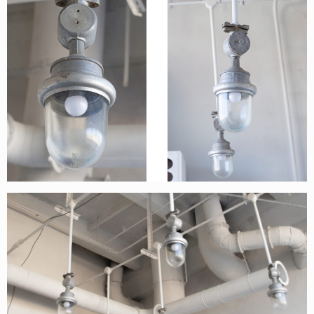
О НАС
СОБЫТИЯ
ОФЛАЙН
МАГАЗИН
ОНЛАЙН
ПОДДЕРЖАТЬ ПРОЕКТ
INST /
MAIL /
TG
МЕДИА-КИТ
ИП КАЗАДАЕВ ИВАН СЕРГЕЕВИЧ ИНН 781304752519
ПОЛИТИКА КОНФИДЕНЦИАЛЬНОСТИ
ОФЕРТА
META PLATFORMS INC. ПРИЗНАНА
ЭКСТРЕМИСТСКОЙ ОРГАНИЗАЦИЕЙ НА
ТЕРРИТОРИИ РФ