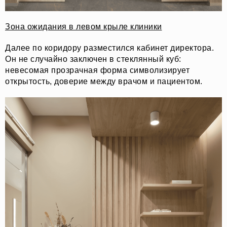
Зона ожидания в левом крыле клиники
Далее по коридору разместился кабинет директора.
Он не случайно заключен в стеклянный куб:
невесомая прозрачная форма символизирует
открытость, доверие между врачом и пациентом.
О НАС
СОБЫТИЯ
ОФЛАЙН
МАГАЗИН
ОНЛАЙН
ПОДДЕРЖАТЬ ПРОЕКТ
INST /
MAIL /
TG
МЕДИА-КИТ